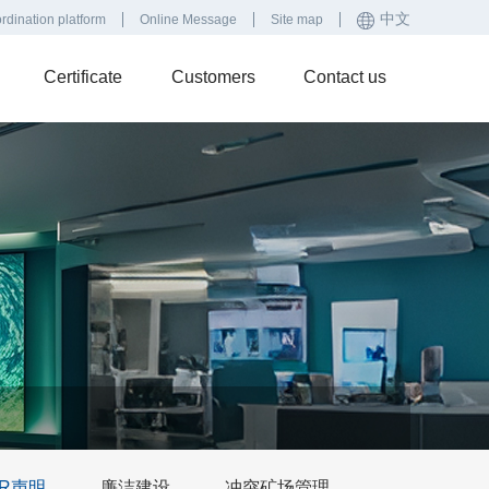
中文
rdination platform
Online Message
Site map
Certificate
Customers
Contact us
SR声明
廉洁建设
冲突矿场管理