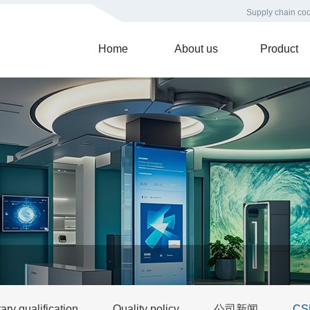
Supply chain coo
Home
About us
Product
ry qualification
Quality policy
公司新闻
C