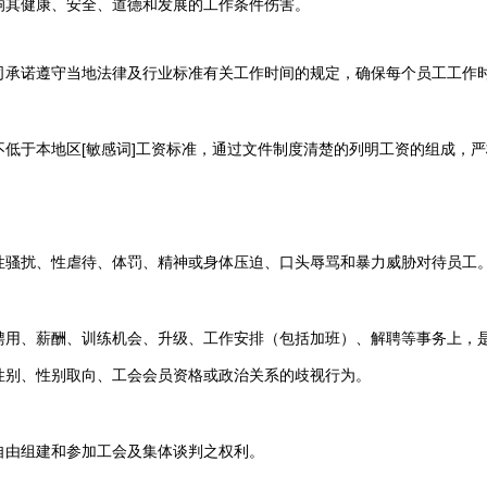
响其健康、安全、道德和发展的工作条件伤害。
司承诺遵守当地法律及行业标准有关工作时间的规定，确保每个员工工作
低于本地区[敏感词]工资标准，通过文件制度清楚的列明工资的组成，
性骚扰、性虐待、体罚、精神或身体压迫、口头辱骂和暴力威胁对待员工
聘用、薪酬、训练机会、升级、工作安排（包括加班）、解聘等事务上，
性别、性别取向、工会会员资格或政治关系的歧视行为。
自由组建和参加工会及集体谈判之权利。