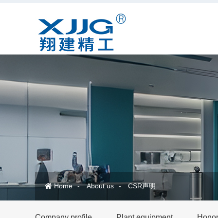
Home
About us
CSR声明
Company profile
Plant equipment
Honora