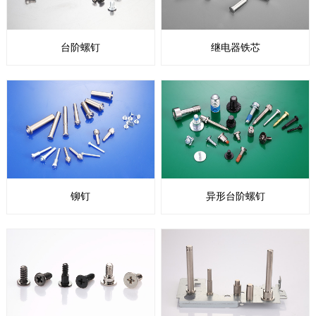
台阶螺钉
继电器铁芯
铆钉
异形台阶螺钉