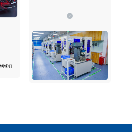
>
钢铆钉